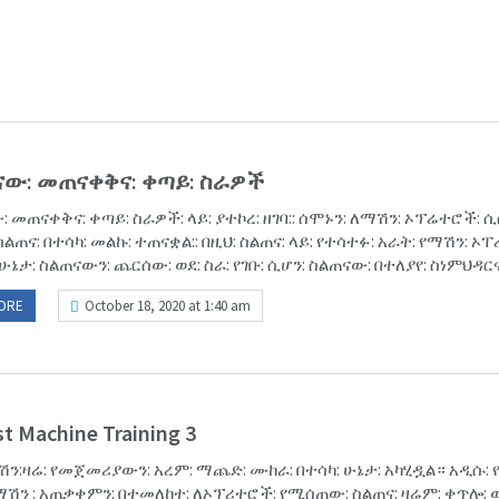
ናው: መጠናቀቅና: ቀጣይ: ስራዎች
 መጠናቀቅና: ቀጣይ: ስራዎች: ላይ: ያተኮረ: ዘገባ:: ሰሞኑን: ለማሽን: ኦፕሬተሮች: ሲ
ስልጠና: በተሳካ: መልኩ: ተጠናቋል:: በዚህ: ስልጠና: ላይ: የተሳተፉ: አራት: የማሽን: ኦ
ሁኔታ: ስልጠናውን: ጨርሰው: ወደ: ስራ: የገቡ: ሲሆን: ስልጠናው: በተለያየ: ስነምህዳርና:.
ORE
October 18, 2020 at 1:40 am
t Machine Training 3
ሽን:ዛሬ: የመጀመሪያውን: አረም: ማጨድ: ሙከራ: በተሳካ: ሁኔታ: አካሂዷል። አዲሱ: 
ሽን : አጠቃቀምን: በተመለከተ: ለኦፕሪተሮች: የሚሰጠው: ስልጠና: ዛሬም: ቀጥሎ: