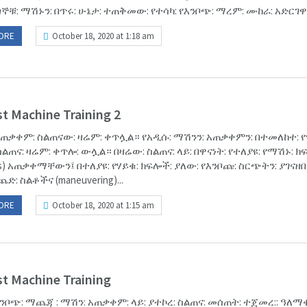
ጣኞቹ: ማሽኑን: በጥሩ: ሁኔታ: ተጠቅመው: የተሳካ: የእንቦጭ: ማረም: ሙከራ: አድርገዋል
ORE
October 18, 2020 at 1:18 am
t Machine Training 2
አጠቃቀም: ስልጠናው: ዛሬም: ቀጥሏል። የአዲሱ: ማሽንን: አጠቃቀምን: በተመለከተ:
ስልጠና: ዛሬም: ቀጥሎ: ውሏል። በዛሬው: ስልጠና: ላይ: በዋናነት: የተለያዩ: የማሽኑ: 
es) አጠቃቀማቸውን፤ በተለያዩ: የሃይቁ: ክፍሎች: ያለው: የእንቦጩ: ስርጭትን: ያገናዘበ
: ስልቶችና (maneuvering)...
ORE
October 18, 2020 at 1:15 am
t Machine Training
ንቦጭ: ማጨጃ : ማሽን: አጠቃቀም: ላይ: ያተኮረ: ስልጠና: መሰጠት: ተጀመረ:: ዓለማቀ