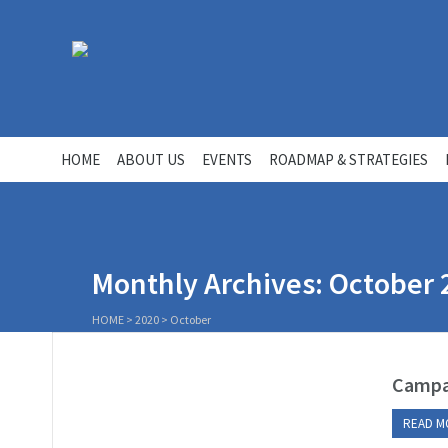
HOME
ABOUT US
EVENTS
ROADMAP & STRATEGIES
Monthly Archives: October 
HOME
>
2020
>
October
Campa
READ M