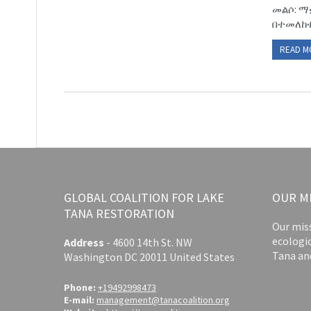
መልሶ: ማ
በተመለከተ:
READ M
GLOBAL COALITION FOR LAKE
OUR M
TANA RESTORATION
Our miss
ecologi
Address
-
4600 14th St. NW
Tana an
Washington DC 20011 United States
Phone:
+19492998473
E-mail:
management@tanacoalition.org