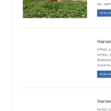
ዛሬ : ሰል
READ M
Harves
የማሽን: 
የተግባር: 
(featur
የአስተጫጨድ
READ M
Harves
የአዲሱ: እ