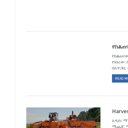
የስልጠ
የስልጠናው:
የነበረው: 
በአጥጋቢ: 
READ M
Harves
አዲሱ: ማ
ማጨጃ: ማ