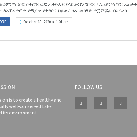
ቋቋም: ማህበር: በቅርቡ: ወደ: ኢትዮጵያ: የላከው: የእንቦጭ: ማጨጃ: ማሽን : አጠቃ
 ለኦፐሬተሮች: የሚሰጥ: የተግባር: ስልጠና: ዛሬ: መካሄድ: ተጀምሯል:: በአፍሪካ:...
ORE
October 18, 2020 at 1:01 am
ISSION
FOLLOW US
ion is to create a healthy and
cally well-conserved Lake
d its environment.