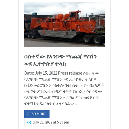
ሶስተኛው የእንቦጭ ማጨጃ ማሽን
ወደ ኢትዮጵያ ተላከ
Date: July 15, 2022 Press release ሶስተኛው
የእንቦጭ ማጨጃ ማሽን ወደ ኢትዮጵያ ተላከ።
ኮቪድ ወረርሽኝን ተከትሎ በተከሰተው የፋብሪካዎች
መዘጋት ምክንያት በጣም ተጓቶ የነበረው ሶስተኛው
የእንቦጭ ማጨጃ ማሽን መገጣጠም ተጠናቆ በቂ
ፍተሻ ከተደረገለት በኋላ ባለፈው...
READ MORE
July 20, 2022 at 5:29 pm