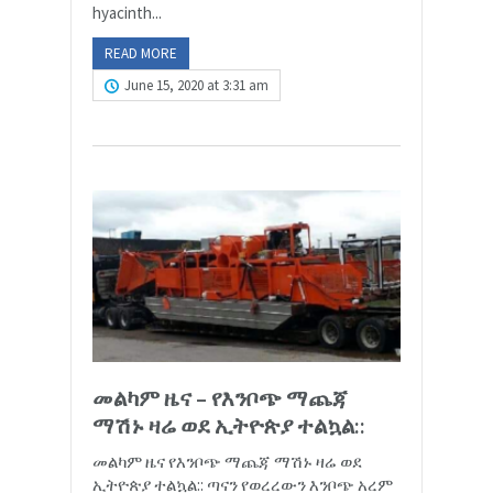
hyacinth...
READ MORE
June 15, 2020 at 3:31 am
መልካም ዜና – የእንቦጭ ማጨጃ
ማሽኑ ዛሬ ወደ ኢትዮጵያ ተልኳል::
መልካም ዜና የእንቦጭ ማጨጃ ማሽኑ ዛሬ ወደ
ኢትዮጵያ ተልኳል:: ጣናን የወረረውን እንቦጭ አረም