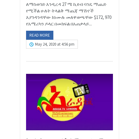
ለማስወገድ እንዲረዳ 27 ሜ ኪዩብ ባንዴ ማጨድ
የሚችል ሁለት ትላልቅ ማጨጃ ማሽኖች
እያንዳንዳቸው ከነሙሉ መለዋወጫቸው $172, 970
የአሜሪካን ዶላር በመክፍል በአጠቃላይ...
READ MORE
May 24, 2020 at 4:56 pm