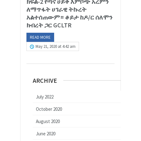
ክፍል-2 የጣና ሀይቅ እምቦጭ አረምን
ለማጥፋት ሀገራዊ ትኩረት
አልተሰጠውም። ቆይታ ከዶ/ር ሰለሞን
ክብረት ጋር GCLTR
READ MORE
May 21, 2020 at 4:42 am
ARCHIVE
July 2022
October 2020
August 2020
June 2020