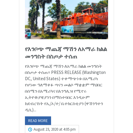
የእንቦጭ ማጨጃ ማሽን ለአማራ ክልል
መንግስት በስጦታ ተሰጠ
የእንቦጭ ማጨጃ ማሽን ለአማራ ክልል መንግስት
በስጦታ ተሰጠ። PRESS RELEASE (Washington
DC, United States) ተቀማጭነቱ በአሜሪካ
የሆነው ዓለማቀፉ ጣናን መልሶ ማቋቋም ማህበር
በሰሜን በአሜሪካና በእንግሊዝ የሚኖሩ
ኢትዮጵያዊያንን በማስተባበር እንዲሁም
ከደብረገነት የኢ/ኦ/ተ/ ቤተክርስቲያን (ዋሽንግተን
ዲሲ)...
READ MORE
August 23, 2020 at 4:05 pm