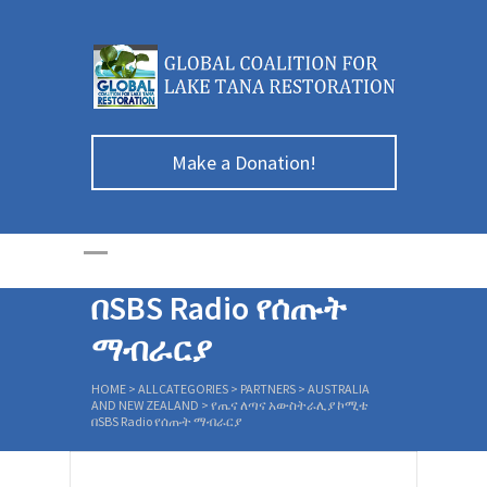
Make a Donation!
የጤና ለጣና
አውስትራሊያ ኮሚቴ
በSBS Radio የሰጡት
ማብራርያ
HOME
>
ALLCATEGORIES
>
PARTNERS
>
AUSTRALIA
AND NEW ZEALAND
>
የጤና ለጣና አውስትራሊያ ኮሚቴ
በSBS Radio የሰጡት ማብራርያ