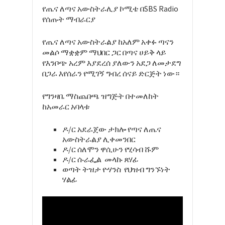
የጤና ለጣና አውስትራሊያ ኮሚቴ በSBS Radio
የሰጡት ማብራርያ
የጤና ለጣና አውስትራልያ ከአለም አቀፉ ጣናን
መልሶ ማቋቋም ማህበር ጋር በጣና ሀይቅ ላይ
የእንቦጭ አረም እያደረሰ ያለውን አደጋ ለመታደግ
በጋራ እየሰራን የሚገኝ ግብረ ሰናይ ድርጅት ነው።
የግንዛቤ ማስጨበጫ ዝግጅት በተመለከት
ከአመራር አባላቱ
ዶ/ር አደራጀው ታክሎ የጣና ለጤና
አውስትራልያ ሊቀመንበር
ዶ/ር ሰለሞን ዋሲሁን የሂሳብ ሹም
ዶ/ር ሱራፌል መላኩ ጸሃፊ
ወጣት ትዝታ ዮሃንስ የህዝብ ግንኙነት
ሃልፊ