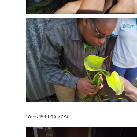
ባለሙያዎቹ በስልጠና ላይ