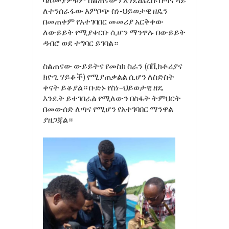
ለተንሰራፋው እምቦጭ ስነ-ህይወታዊ ዘዴን
በመጠቀም የአተገባበር መመሪያ አርቅቀው
ለውይይት የሚያቀርቡ ሲሆን ማንዋሉ በውይይት
ዳብሮ ወደ ተግባር ይገባል።
ስልጠናው
ውይይትና
የመስክ
ስራን
(
በቪክቶሪያና
ክዮጊ
ሃይቆች
)
የሚያጠቃልል
ሲሆን
ለስድስት
ቀናት
ይቆያል።
ቡድኑ
የስነ
–
ህይወታዊ
ዘዴ
እንዴት
ይተገበራል
የሚለውን
በስፋት
ትምህርት
በመውሰድ
ለጣና
የሚሆን
የአተገባበር
ማንዋል
ያዘጋጃል።