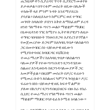
ጢንዚዛዎችን
ሲያራባና
ጥናት
ሲያደርግ
መቆየቱ
ይታወቃል።
በጥናቱም
መሰረት
ዘዴው
በሌሎች
ተክሎች
ላይ
ምንም
ጉዳት
እንደማያደርስ
ያሳያል።
ስለዚህ
አሁን
ከምርምር
ወደ
ተግባር
መገባት
ስላለበት
ይሄንን
እቅድ
ለማስፈፀም
ይረዳ
ዘንድ
ዓለማቀፉ
ጣናን
መልሶ
ማቋቋም
ማህበር
በኒውዚላንድ
ሃገር
ከሚኖሩ
ኢትዮጵያዊያን
ለዚሁ
ተግባር
ባሰባሰቡት
ገንዘብ
ድጋፍ
እያደረገ
ይገኛል።
የመጀመሪያው
ድጋፍም
ከአካባቢጥበቃ
ባለስልጣን
ጋር
በመተባበር
ስነ
–
ህይወታዊ
ዘዴውን
የሚያስተባብር
ከባህርዳር
ዩኒቨርስቲ
ተመራማሪዎችና
ከአካባቢጥበቃ
ባለስልጣን
ባለሙያዎች
የተውጣጣ
ቡድን
ዩጋንዳ
ሄደው
ስልጠና
እንዲወስዱ
ከዩጋንዳ
ባለሙያዎች
ጋር
አመቻችቷል።
በዚህም
መሰረት
በዶ
/
ር
ፍሬሁን
የሚመራ
ቡድን
ለስልጠና
ካምፓላ
ገብቷል።
ዶ
/
ር
ፍሬሁን
በስነ
–
ህይወታዊ
ዘዴ
ከፍተኛ
ልምድ
ያለው
በኬንያና
ዩጋንዳ
በዚህ
ዘርፍ
ብዙ
ስራ
የሰራ
ሲኒየር
ተመራማሪና
የዓለማቀፉ
ጣናን
መልሶ
ማቋቋም
ማህበር
የሳይቲፊክ
ኮሚቴ
አባል
ነው።
ባለሙያዎቹም ስልጠናውን እንደጨረሱ በጣና ላይ