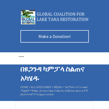
ዓለማቀፉ ጣናን መልሶ
Make a Donation!
ማቋቋም ማህበር ጋር
በመተባበር የባህርዳር
ዩኒቨርስቲ ባለሙያዎች
በዩጋንዳ ካምፓላ ስልጠና
አካሄዱ
HOME
>
ALLCATEGORIES
>
MEDIA
>
ዓለማቀፉ ጣናን መልሶ
ማቋቋም ማህበር ጋር በመተባበር የባህርዳር ዩኒቨርስቲ ባለሙያዎች
በዩጋንዳ ካምፓላ ስልጠና አካሄዱ