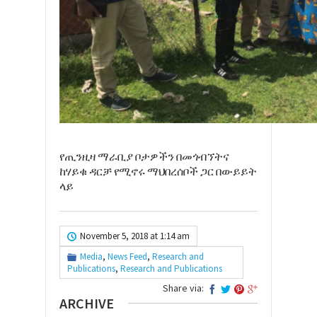
የጢንዚዛ ማራቢያ ቦታዎችን በመጎብኘትና
ከሃይቁ ዳርቻ የሚኖሩ ማህበረሰቦች ጋር በውይይት
ላይ
November 5, 2018 at 1:14 am
Media
,
News Feed
,
Research and
Publications
,
Research and Publications
Share via:
ARCHIVE