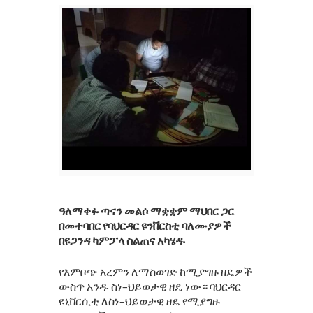
ዓለማቀፉ ጣናን መልሶ ማቋቋም ማህበር ጋር
በመተባበር የባህርዳር ዩንቨርስቲ ባለሙያዎች
በዩጋንዳ ካምፓላ ስልጠና አካሄዱ
የእምቦጭ
አረምን
ለማስወገድ
ከሚያግዙ
ዘዴዎች
ውስጥ
አንዱ
ስነ
–
ህይወታዊ
ዘዴ
ነው።
ባህርዳር
ዩኒቨርሲቲ
ለስነ
–
ህይወታዊ
ዘዴ
የሚያግዙ