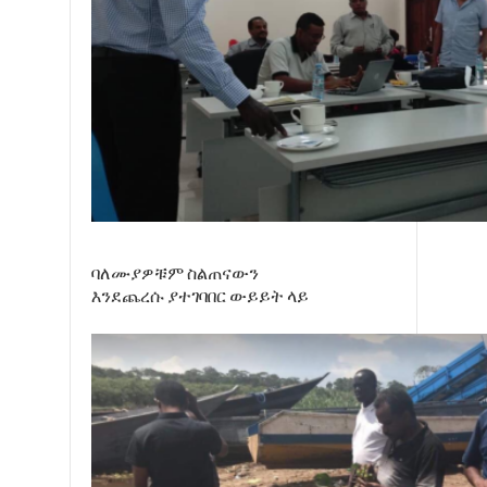
ባለሙያዎቹም ስልጠናውን
እንደጨረሱ ያተገባበር ውይይት ላይ